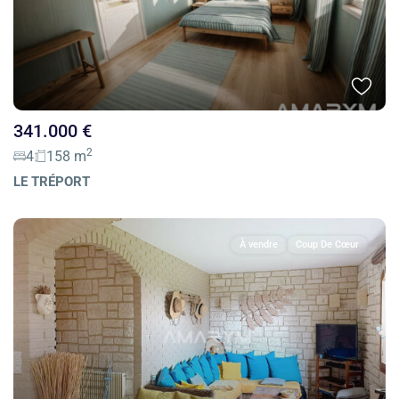
341.000 €
2
4
158 m
LE TRÉPORT
À vendre
Coup De Cœur