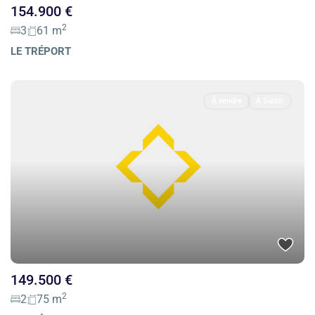
154.900 €
2
3
61 m
LE TRÉPORT
À vendre
A Saisir
149.500 €
2
2
75 m