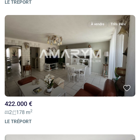
LE TRÉPORT
À vendre
Très Rare
422.000 €
2
2
178 m
LE TRÉPORT