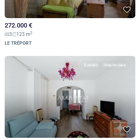
272.000 €
2
3
123 m
LE TRÉPORT
À vendre
Coup De Cœur