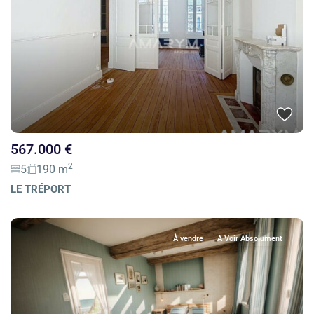
567.000 €
2
5
190 m
LE TRÉPORT
À vendre
A Voir Absolument