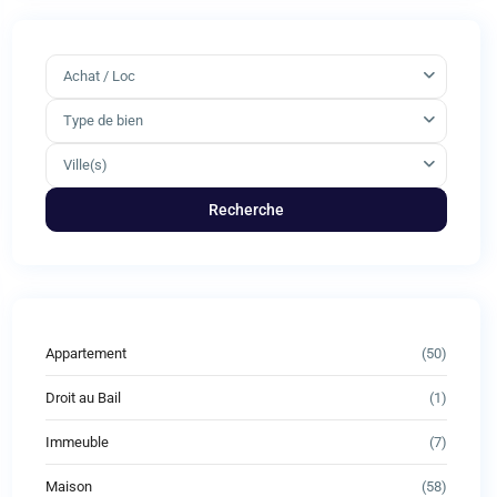
Achat / Loc
Type de bien
Ville(s)
Recherche
Appartement
(50)
Droit au Bail
(1)
Immeuble
(7)
Maison
(58)