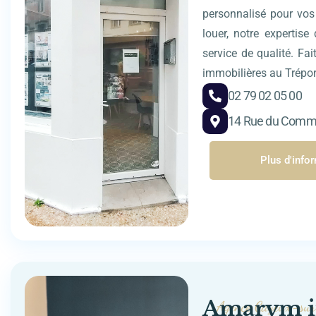
personnalisé pour vos 
louer, notre expertis
service de qualité. Fa
immobilières au Trépor
02 79 02 05 00
14 Rue du Comme
Plus d'info
Amarym i
Agence Cayeux-su