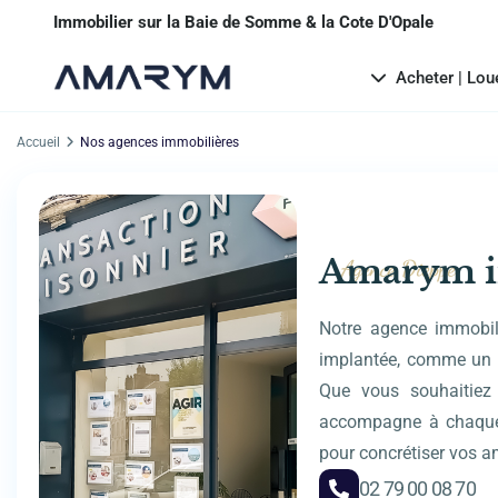
Immobilier sur la Baie de Somme & la Cote D'Opale
Acheter | Lou
Accueil
Nos agences immobilières
Amarym i
Agence Dieppe
Notre agence immobil
implantée, comme un b
Que vous souhaitiez 
accompagne à chaque 
pour concrétiser vos a
02 79 00 08 70