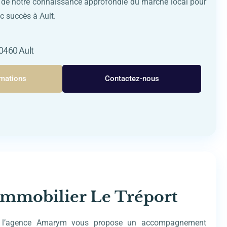
ez de notre connaissance approfondie du marché local pour
ec succès à Ault.
0460 Ault
rmations
Contactez-nous
mmobilier Le Tréport
, l’agence Amarym vous propose un accompagnement