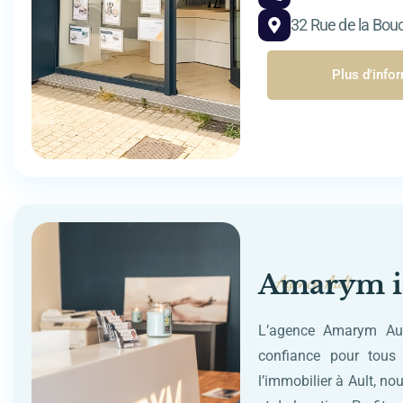
32 Rue de la Bou
Plus d'info
Amarym i
Agence Ault
L’agence Amarym Ault
confiance pour tous 
l’immobilier à Ault, n