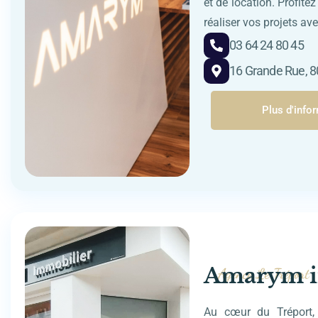
et de location. Profit
réaliser vos projets av
03 64 24 80 45
16 Grande Rue, 8
Plus d'info
Amarym i
Agence Le Tréport
Au cœur du Tréport