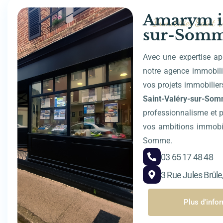
Amarym im
Immobilier Saint 
sur-Som
Avec une expertise ap
notre agence immobil
vos projets immobilier
Saint-Valéry-sur-So
professionnalisme et p
vos ambitions immobil
Somme.
03 65 17 48 48
3 Rue Jules Brûl
Plus d'info