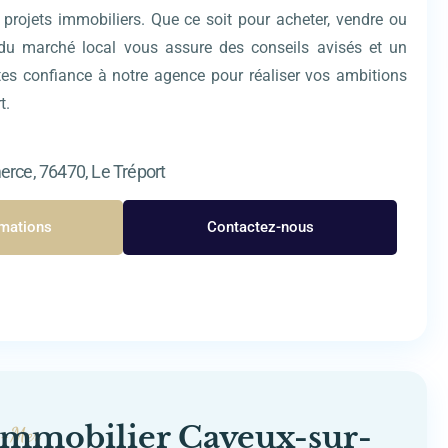
projets immobiliers. Que ce soit pour acheter, vendre ou
e du marché local vous assure des conseils avisés et un
ites confiance à notre agence pour réaliser vos ambitions
t.
rce, 76470, Le Tréport
rmations
Contactez-nous
mmobilier Cayeux-sur-
r-Mer