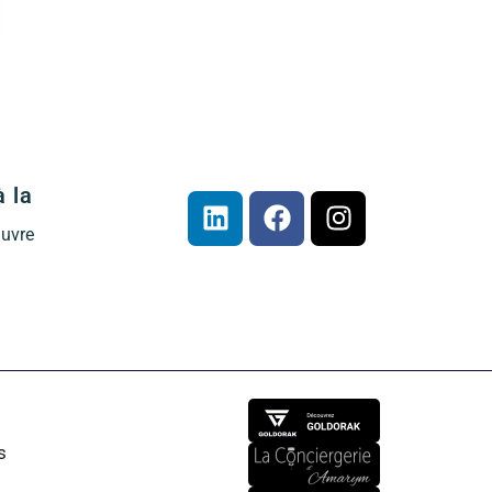
à la
œuvre
s