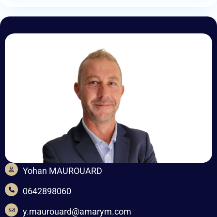
Yohan MAUROUARD
0642898060
y.maurouard@amarym.com