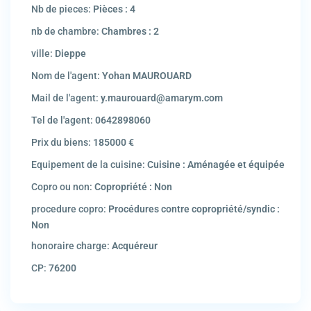
Nb de pieces:
Pièces : 4
nb de chambre:
Chambres : 2
ville:
Dieppe
Nom de l'agent:
Yohan MAUROUARD
Mail de l'agent:
y.maurouard@amarym.com
Tel de l'agent:
0642898060
Prix du biens:
185000 €
Equipement de la cuisine:
Cuisine : Aménagée et équipée
Copro ou non:
Copropriété : Non
procedure copro:
Procédures contre copropriété/syndic :
Non
honoraire charge:
Acquéreur
CP:
76200
Amarym Immmobilier