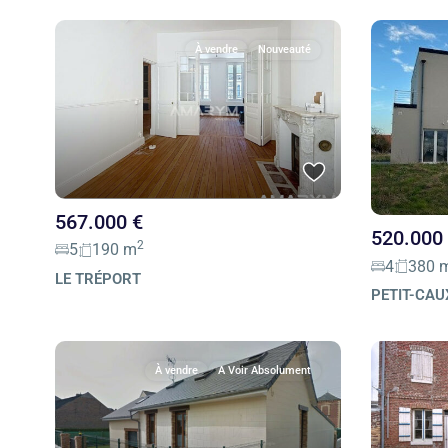
À vendre
Nouveauté
567.000 €
520.000
2
5
190 m
4
380 
LE TRÉPORT
PETIT-CAU
À vendre
A Voir Absolument