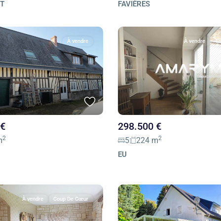
RT
FAVIÈRES
À vendre
À vendre
Tr
 €
298.500 €
2
2
m
5
224 m
EU
À vendre
Coup De Cœur