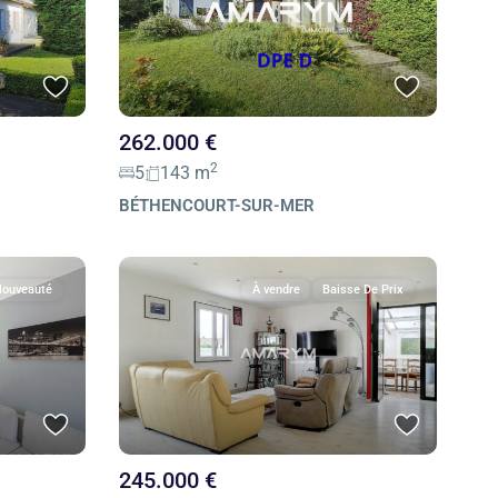
262.000 €
2
5
143 m
BÉTHENCOURT-SUR-MER
ouveauté
À vendre
Baisse De Prix
245.000 €