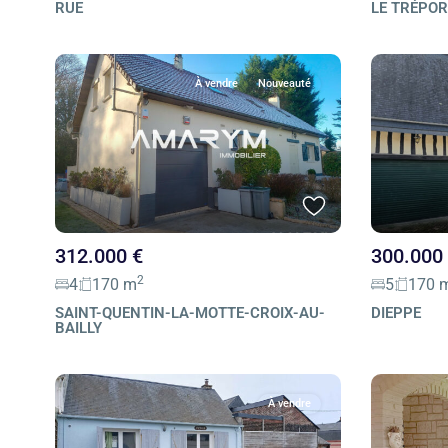
RUE
LE TRÉPO
À vendre
Nouveauté
312.000 €
300.000
2
4
170 m
5
170 
SAINT-QUENTIN-LA-MOTTE-CROIX-AU-
DIEPPE
BAILLY
À vendre