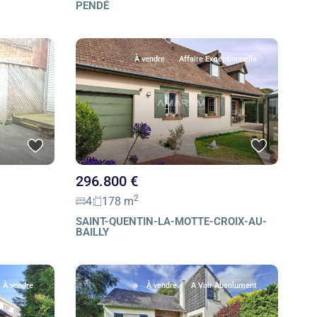
PENDÉ
ès Urgent
À vendre
Affaire Exceptionnelle
296.800 €
2
4
178 m
SAINT-QUENTIN-LA-MOTTE-CROIX-AU-
BAILLY
À vendre
À vendre
A Voir Absolument