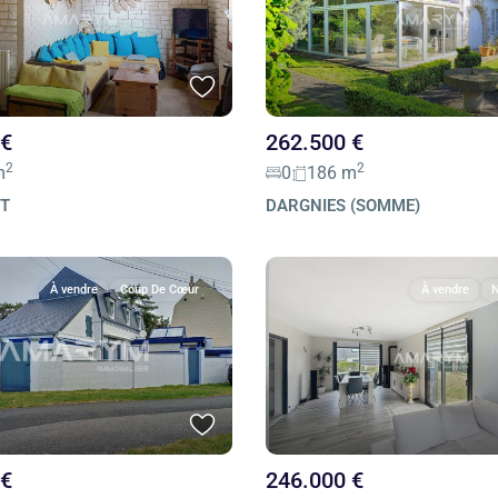
 €
262.500 €
2
2
m
0
186 m
RT
DARGNIES (SOMME)
À vendre
Coup De Cœur
À vendre
N
 €
246.000 €