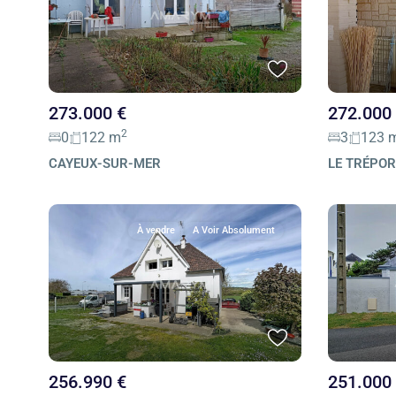
273.000 €
272.000
2
0
122 m
3
123 
CAYEUX-SUR-MER
LE TRÉPO
À vendre
A Voir Absolument
256.990 €
251.000