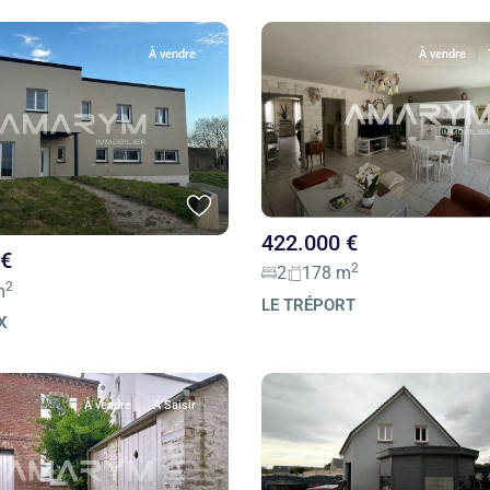
À vendre
À vendre
422.000 €
 €
2
2
178 m
2
m
LE TRÉPORT
X
À vendre
A Saisir