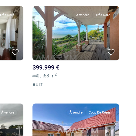
Très Rare
À vendre
Très Rare
399.999 €
2
0
53 m
AULT
À vendre
À vendre
Coup De Cœur