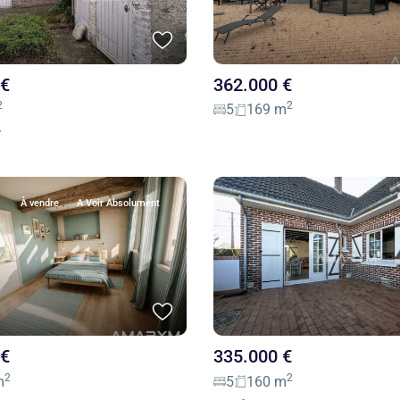
 €
362.000 €
2
2
5
169 m
Y
À vendre
A Voir Absolument
 €
335.000 €
2
2
m
5
160 m