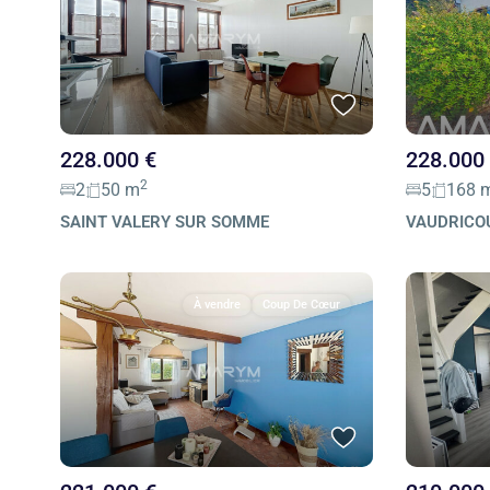
228.000 €
228.000
2
2
50 m
5
168 
SAINT VALERY SUR SOMME
VAUDRICO
À vendre
Coup De Cœur