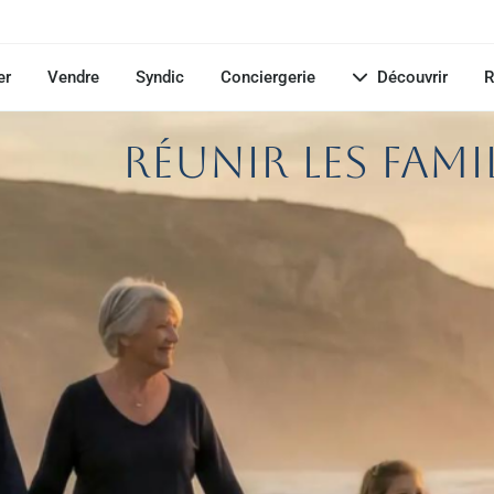
er
Vendre
Syndic
Conciergerie
Découvrir
R
Réunir les fami