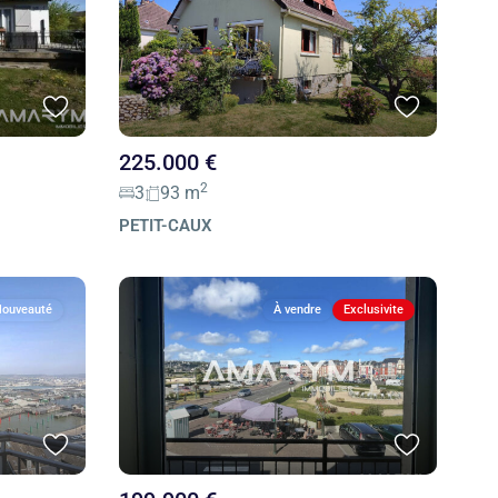
225.000 €
2
3
93 m
PETIT-CAUX
ouveauté
À vendre
Exclusivite