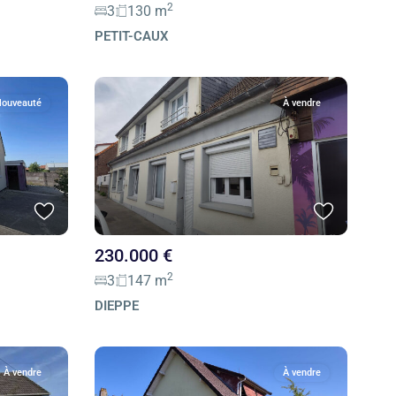
2
3
130 m
PETIT-CAUX
ouveauté
À vendre
230.000 €
2
3
147 m
DIEPPE
À vendre
À vendre