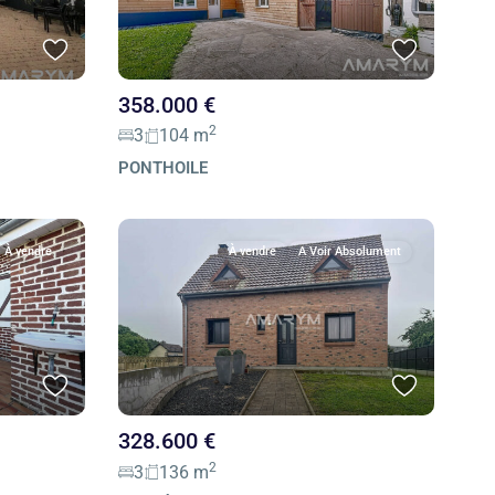
358.000 €
2
3
104 m
PONTHOILE
À vendre
À vendre
A Voir Absolument
328.600 €
2
3
136 m