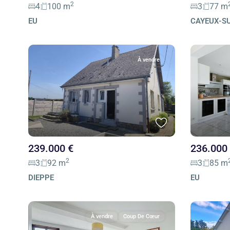
2
4
100 m
3
77 m
EU
CAYEUX-S
À vendre
239.000 €
236.000
2
3
92 m
3
85 m
DIEPPE
EU
À vendre
Coup De Cœur