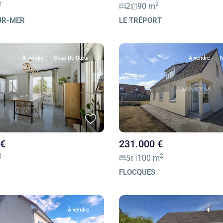
2
2
2
90 m
UR-MER
LE TRÉPORT
À vendre
Coup De Cœur
À vendre
N
 €
231.000 €
2
2
5
100 m
FLOCQUES
À vendre