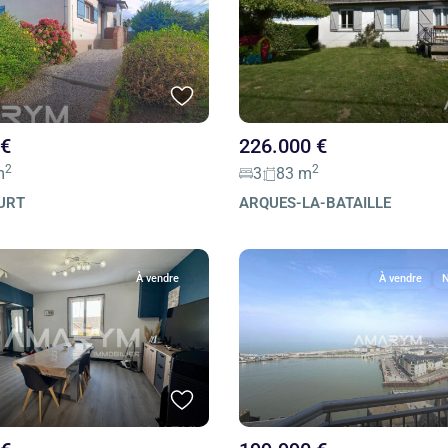
 €
226.000 €
2
2
m
3
83 m
URT
ARQUES-LA-BATAILLE
À vendre
À vendre
N