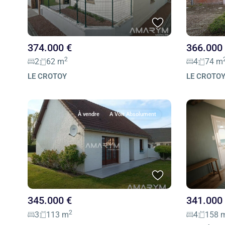
374.000 €
366.000
2
2
62 m
4
74 m
LE CROTOY
LE CROTO
À vendre
A Voir Absolument
345.000 €
341.000
2
3
113 m
4
158 